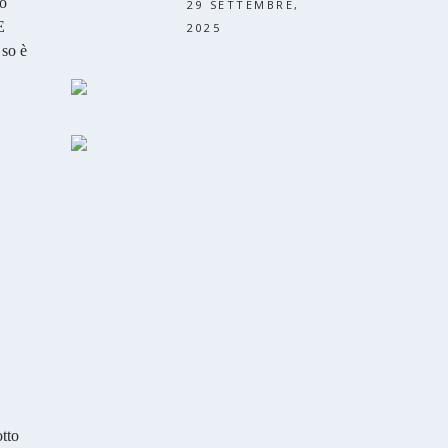
do
29 SETTEMBRE,
E
2025
 so è
otto