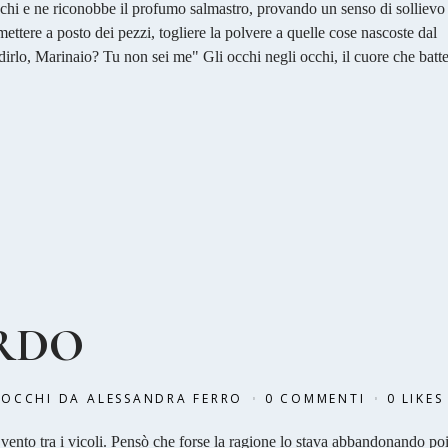
 occhi e ne riconobbe il profumo salmastro, provando un senso di sollievo
ettere a posto dei pezzi, togliere la polvere a quelle cose nascoste dal
rlo, Marinaio? Tu non sei me" Gli occhi negli occhi, il cuore che batt
ORDO
 OCCHI
DA
ALESSANDRA FERRO
0 COMMENTI
0
LIKES
 vento tra i vicoli. Pensò che forse la ragione lo stava abbandonando po