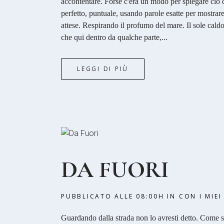
accontentare. Forse c'era un modo per spiegare ciò
perfetto, puntuale, usando parole esatte per mostrare
attese. Respirando il profumo del mare. Il sole cald
che qui dentro da qualche parte,...
LEGGI DI PIÙ
DA FUORI
PUBBLICATO ALLE 08:00H
IN
CON I MIEI
Guardando dalla strada non lo avresti detto. Come si 