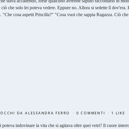
 che stava accadendo, forse qualcuno avrebbe saputo raccontarlo in mo
 ciò che solo lei poteva vedere. Eppure no. Allora si sedette lì dov'era. 
o. "Che cosa aspetti Priscilla?" "Cosa vuoi che sappia Ragazza. Ciò che
 OCCHI
DA
ALESSANDRA FERRO
0 COMMENTI
1
LIKE
poteva indovinare la vita che si agitava oltre quei vetri? Il cuore interr