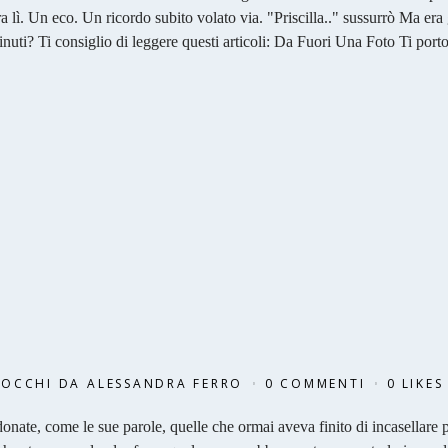
ra lì. Un eco. Un ricordo subito volato via. "Priscilla.." sussurrò Ma era 
uti? Ti consiglio di leggere questi articoli: Da Fuori Una Foto Ti port
 OCCHI
DA
ALESSANDRA FERRO
0 COMMENTI
0
LIKES
nate, come le sue parole, quelle che ormai aveva finito di incasellare 