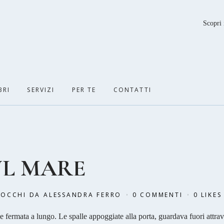
Scopri 
BRI
SERVIZI
PER TE
CONTATTI
UL MARE
 OCCHI
DA
ALESSANDRA FERRO
0 COMMENTI
0
LIKES
fermata a lungo. Le spalle appoggiate alla porta, guardava fuori attra